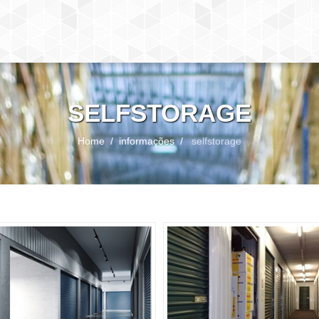
SELFSTORAGE
Home
informações
selfstorage