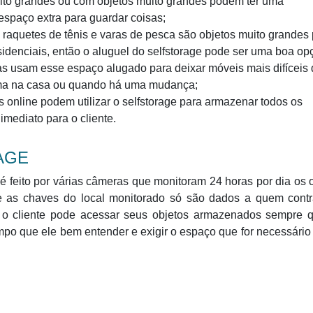
ito grandes ou com objetos muito grandes podem ter uma
spaço extra para guardar coisas;
 raquetes de tênis e varas de pesca são objetos muito grandes
idenciais, então o aluguel do selfstorage pode ser uma boa op
 usam esse espaço alugado para deixar móveis mais difíceis 
ma na casa ou quando há uma mudança;
 online podem utilizar o selfstorage para armazenar todos os
imediato para o cliente.
AGE
é feito por várias câmeras que monitoram 24 horas por dia os 
e as chaves do local monitorado só são dados a quem contr
s o cliente pode acessar seus objetos armazenados sempre 
mpo que ele bem entender e exigir o espaço que for necessário