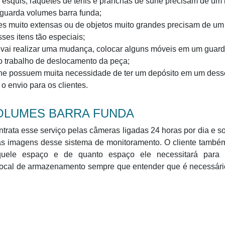
 esquis, raquetes de tênis e pranchas de surfe precisam de um 
guarda volumes barra funda;
s muito extensas ou de objetos muito grandes precisam de um
es itens tão especiais;
ai realizar uma mudança, colocar alguns móveis em um guar
 o trabalho de deslocamento da peça;
ine possuem muita necessidade de ter um depósito em um dess
 o envio para os clientes.
OLUMES BARRA FUNDA
trata esse serviço pelas câmeras ligadas 24 horas por dia e 
o às imagens desse sistema de monitoramento. O cliente tamb
aquele espaço e de quanto espaço ele necessitará para
local de armazenamento sempre que entender que é necessári