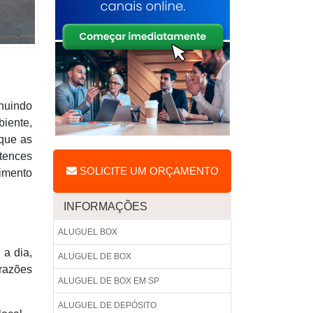
inuindo
iente,
que as
tences
SOLICITE UM ORÇAMENTO
imento
INFORMAÇÕES
ALUGUEL BOX
a dia,
ALUGUEL DE BOX
 razões
ALUGUEL DE BOX EM SP
ALUGUEL DE DEPÓSITO