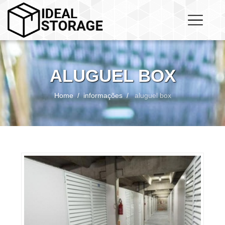
ALUGUEL BOX
Home
informações
aluguel box