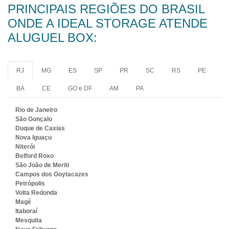
PRINCIPAIS REGIÕES DO BRASIL
ONDE A IDEAL STORAGE ATENDE
ALUGUEL BOX:
RJ
MG
ES
SP
PR
SC
RS
PE
BA
CE
GO e DF
AM
PA
Rio de Janeiro
São Gonçalo
Duque de Caxias
Nova Iguaçu
Niterói
Belford Roxo
São João de Meriti
Campos dos Goytacazes
Petrópolis
Volta Redonda
Magé
Itaboraí
Mesquita