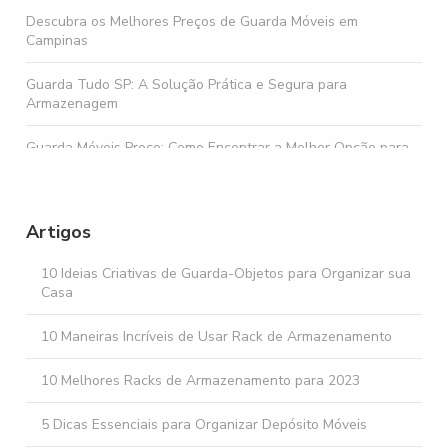
Descubra os Melhores Preços de Guarda Móveis em
Campinas
Guarda Tudo SP: A Solução Prática e Segura para
Armazenagem
Guarda Móveis Preço: Como Encontrar a Melhor Opção para
Suas Necessidades
Armazenagem de Alimentos: Dicas Essenciais para Conservar
sua Comida
Artigos
Aluguel de Guarda Móveis para Soluções Práticas e Seguras
10 Ideias Criativas de Guarda-Objetos para Organizar sua
Casa
Como Escolher o Melhor Depósito de Móveis em SP para
Suas Necessidades
10 Maneiras Incríveis de Usar Rack de Armazenamento
10 Melhores Racks de Armazenamento para 2023
5 Dicas Essenciais para Organizar Depósito Móveis