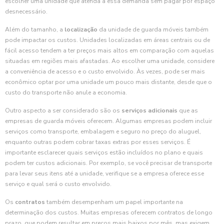
escolher uma unidade que atenda a essa demanda sem pagar por espaço
desnecessário.
Além do tamanho, a
localização
da unidade de guarda móveis também
pode impactar os custos. Unidades localizadas em áreas centrais ou de
fácil acesso tendem a ter preços mais altos em comparação com aquelas
situadas em regiões mais afastadas. Ao escolher uma unidade, considere
a conveniência de acesso e o custo envolvido. Às vezes, pode ser mais
econômico optar por uma unidade um pouco mais distante, desde que o
custo do transporte não anule a economia.
Outro aspecto a ser considerado são os
serviços adicionais
que as
empresas de guarda móveis oferecem. Algumas empresas podem incluir
serviços como transporte, embalagem e seguro no preço do aluguel,
enquanto outras podem cobrar taxas extras por esses serviços. É
importante esclarecer quais serviços estão incluídos no plano e quais
podem ter custos adicionais. Por exemplo, se você precisar de transporte
para levar seus itens até a unidade, verifique se a empresa oferece esse
serviço e qual será o custo envolvido.
Os
contratos
também desempenham um papel importante na
determinação dos custos. Muitas empresas oferecem contratos de longo
prazo, que podem resultar em preços mais baixos por mês, mas exigem