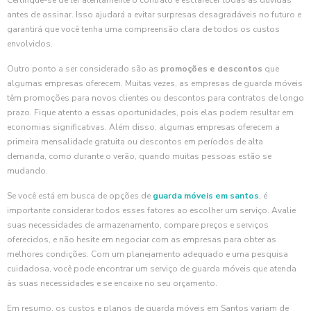
Certifique-se de ler atentamente o contrato e esclarecer todas as dúvidas
antes de assinar. Isso ajudará a evitar surpresas desagradáveis no futuro e
garantirá que você tenha uma compreensão clara de todos os custos
envolvidos.
Outro ponto a ser considerado são as
promoções e descontos
que
algumas empresas oferecem. Muitas vezes, as empresas de guarda móveis
têm promoções para novos clientes ou descontos para contratos de longo
prazo. Fique atento a essas oportunidades, pois elas podem resultar em
economias significativas. Além disso, algumas empresas oferecem a
primeira mensalidade gratuita ou descontos em períodos de alta
demanda, como durante o verão, quando muitas pessoas estão se
mudando.
Se você está em busca de opções de
guarda móveis em santos
, é
importante considerar todos esses fatores ao escolher um serviço. Avalie
suas necessidades de armazenamento, compare preços e serviços
oferecidos, e não hesite em negociar com as empresas para obter as
melhores condições. Com um planejamento adequado e uma pesquisa
cuidadosa, você pode encontrar um serviço de guarda móveis que atenda
às suas necessidades e se encaixe no seu orçamento.
Em resumo, os custos e planos de guarda móveis em Santos variam de