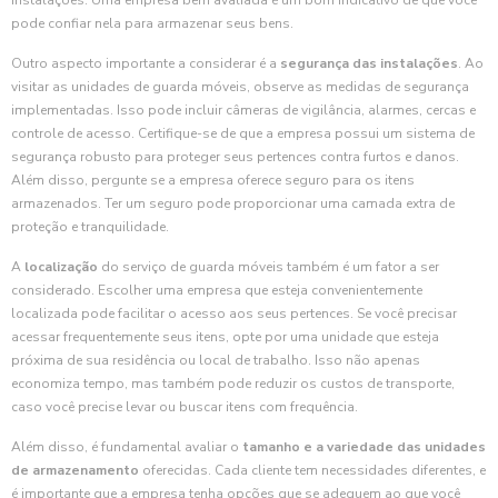
instalações. Uma empresa bem avaliada é um bom indicativo de que você
pode confiar nela para armazenar seus bens.
Outro aspecto importante a considerar é a
segurança das instalações
. Ao
visitar as unidades de guarda móveis, observe as medidas de segurança
implementadas. Isso pode incluir câmeras de vigilância, alarmes, cercas e
controle de acesso. Certifique-se de que a empresa possui um sistema de
segurança robusto para proteger seus pertences contra furtos e danos.
Além disso, pergunte se a empresa oferece seguro para os itens
armazenados. Ter um seguro pode proporcionar uma camada extra de
proteção e tranquilidade.
A
localização
do serviço de guarda móveis também é um fator a ser
considerado. Escolher uma empresa que esteja convenientemente
localizada pode facilitar o acesso aos seus pertences. Se você precisar
acessar frequentemente seus itens, opte por uma unidade que esteja
próxima de sua residência ou local de trabalho. Isso não apenas
economiza tempo, mas também pode reduzir os custos de transporte,
caso você precise levar ou buscar itens com frequência.
Além disso, é fundamental avaliar o
tamanho e a variedade das unidades
de armazenamento
oferecidas. Cada cliente tem necessidades diferentes, e
é importante que a empresa tenha opções que se adequem ao que você