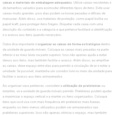
caixas e materiais de embalagem adequados
. Utilize caixas resistentes e
de tamanhos variados para acomodar diferentes tipos de itens. Evite usar
caixas muito grandes, pois elas podem se tornar pesadas e difíceis de
manusear. Além disso, use materiais de proteção, como papel bolha ou
papel kraft, para proteger itens frágeis. Etiquetar cada caixa com uma
descrição do conteúdo e a categoria a que pertence facilitará a identificação
e o acesso aos itens quando necessário.
Outra dica importante é
organizar as caixas de forma estratégica
dentro
da unidade de guarda móveis. Coloque as caixas mais pesadas na parte
inferior e as mais leves na parte superior. Isso não apenas ajuda a evitar
danos aos itens, mas também facilita o acesso. Além disso, ao empilhar
as caixas, deixe espaço entre elas para permitir a circulação de ar e evitar a
umidade. Se possível, mantenha um corredor livre no meio da unidade para
facilitar o acesso aos itens armazenados.
Ao organizar seus pertences, considere a
utilização de prateleiras
ou
estantes, se a unidade de guarda móveis permitir. Prateleiras podem ajudar
a maximizar o espaço vertical e a manter os itens organizados. Coloque
itens que você usa com mais frequência em prateleiras mais baixas,
enquanto os itens menos utilizados podem ser armazenados nas
prateleiras superiores. Isso não apenas otimiza o espaço, mas também