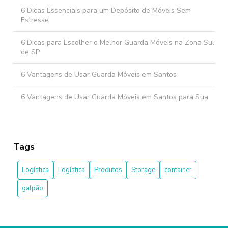
6 Dicas Essenciais para um Depósito de Móveis Sem
Estresse
6 Dicas para Escolher o Melhor Guarda Móveis na Zona Sul
de SP
6 Vantagens de Usar Guarda Móveis em Santos
6 Vantagens de Usar Guarda Móveis em Santos para Sua
Mudança
7 Melhores Guarda Coisas SP: Praticidade e Segurança
Tags
7 Motivos para Usar o Guarda Volumes Barra Funda
Logística
Logística
Produtos
Storage
container
Aluguel de espaço para guardar coisas é a solução ideal
para desocupar sua casa e organizar sua vida
galpão
Aluguel de espaço para guardar coisas é a solução ideal
para organizar sua vida e otimizar seu espaço